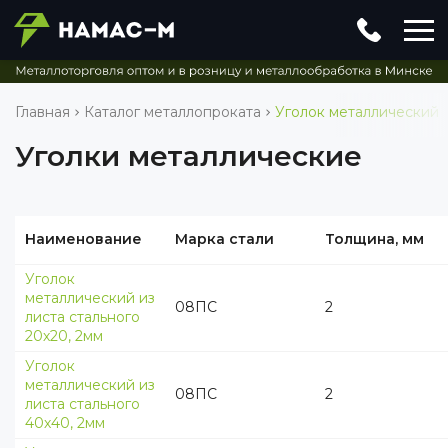
Металлопрокат
+375 17 319-99-99
Главная
Каталог металлопроката
Уголок металлический
bigrossby@gmail.com
Уголки металлические
Производство
+375 17 319-99-98
office@namas-m.by
Наименование
Марка стали
Толщина, мм
пн-пт: 9:00 - 17:00 сб-вс выходные
г. Минск, 1-й пер. Монтажников, д.6
Уголок
металлический из
08ПС
2
листа стального
Заказать звонок
Оставить заявку
20х20, 2мм
Уголок
металлический из
08ПС
2
листа стального
40х40, 2мм