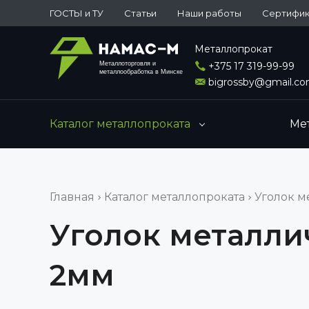
ГОСТЫ и ТУ
Статьи
Наши работы
Сертифи
Металлопрокат
Металлоторговля и
+375 17 319-99-99
металлообработка в Минске
bigrossby@gmail.c
Каталог металлопроката
Ме
Главная
Каталог металлопроката
Уголок м
Уголок металлич
2мм