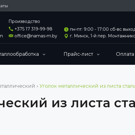
каты
Производство
+375 17 319-99-98
пн-пт: 9:00 - 17:00 сб-вс вых
om
office@namas-m.by
г. Минск, 1-й пер. Монтажнико
таллообработка
Прайс-лист
Оплата
еталлический
Уголок металлический из листа сталь
еский из листа ста