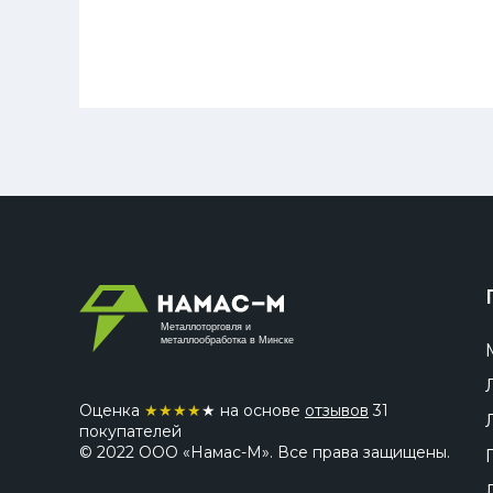
Металлоторговля и
металлообработка в Минске
Оценка
★
★
★
★
★ на основе
отзывов
31
покупателей
© 2022 ООО «Намас-М». Все права защищены.