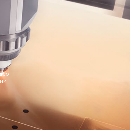
део
тии