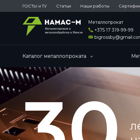
ГОСТЫ и ТУ
Статьи
Наши работы
Сертифи
Металлопрокат
Металлоторговля и
+375 17 319-99-99
металлообработка в Минске
bigrossby@gmail.c
Каталог металлопроката
Ме
30
л
н