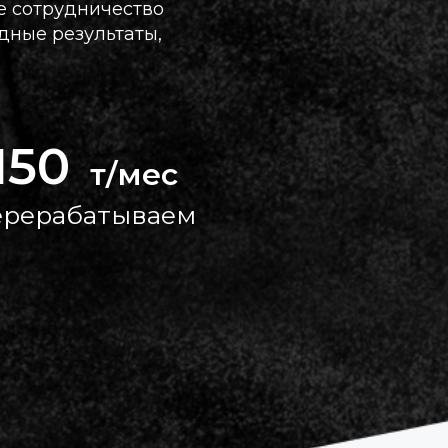
е сотрудничество
дные результаты,
150
т/мес
ерерабатываем