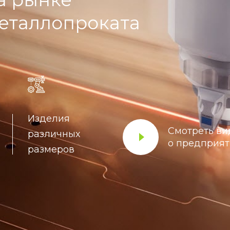
еталлопроката
Изделия
Смотреть ви
различных
о предприя
размеров